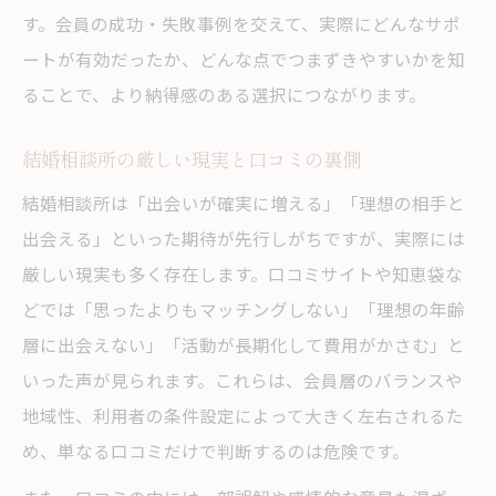
す。会員の成功・失敗事例を交えて、実際にどんなサポ
結婚相談所のスタッフ視点で知る現実
ートが有効だったか、どんな点でつまずきやすいかを知
結婚相談所の裏側から学ぶ失敗回避ポイン
ることで、より納得感のある選択につながります。
ト
結婚相談所でよくあるトラブルとスタッフ
結婚相談所の厳しい現実と口コミの裏側
の本音
結婚相談所は「出会いが確実に増える」「理想の相手と
年齢が有利になる結婚相談所活用の秘訣
出会える」といった期待が先行しがちですが、実際には
結婚相談所で一番モテる年齢と活用術
厳しい現実も多く存在します。口コミサイトや知恵袋な
結婚相談所で人気を得るための年齢戦略
どでは「思ったよりもマッチングしない」「理想の年齢
結婚相談所で年齢を味方につけるポイント
層に出会えない」「活動が長期化して費用がかさむ」と
いった声が見られます。これらは、会員層のバランスや
結婚相談所の年齢別メリットと注意点
地域性、利用者の条件設定によって大きく左右されるた
結婚相談所で年齢不利をカバーする方法
め、単なる口コミだけで判断するのは危険です。
成婚を目指すなら押さえるべき選択ポイント