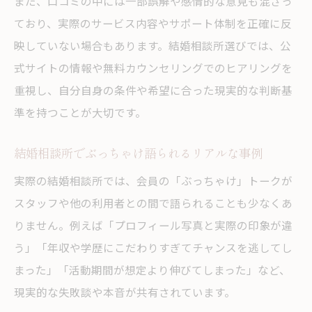
また、口コミの中には一部誤解や感情的な意見も混ざっ
結婚相談所で成婚を目指す人の選択基準
ており、実際のサービス内容やサポート体制を正確に反
結婚相談所で成婚率を高めるための工夫
映していない場合もあります。結婚相談所選びでは、公
結婚相談所で失敗しない選択のポイント
式サイトの情報や無料カウンセリングでのヒアリングを
結婚相談所のサポート活用で成婚に近づく
重視し、自分自身の条件や希望に合った現実的な判断基
方法
準を持つことが大切です。
結婚相談所で成婚するための現実的な判断
軸
結婚相談所でぶっちゃけ語られるリアルな事例
ブラックリストや失敗例で後悔しない方法
実際の結婚相談所では、会員の「ぶっちゃけ」トークが
結婚相談所のブラックリスト事例と対策法
スタッフや他の利用者との間で語られることも少なくあ
結婚相談所で失敗しないための注意ポイン
りません。例えば「プロフィール写真と実際の印象が違
ト
う」「年収や学歴にこだわりすぎてチャンスを逃してし
まった」「活動期間が想定より伸びてしまった」など、
結婚相談所の失敗例から学ぶ後悔防止策
現実的な失敗談や本音が共有されています。
結婚相談所でトラブルを避ける選び方