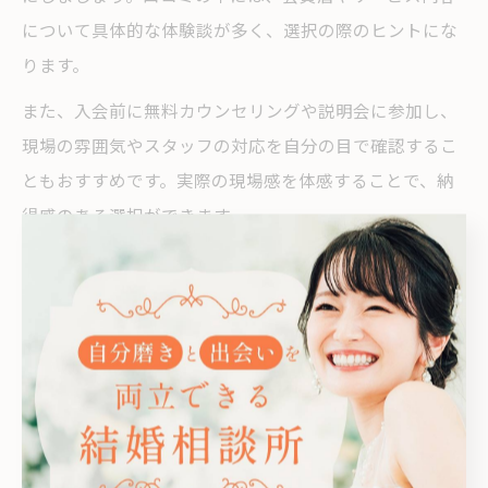
について具体的な体験談が多く、選択の際のヒントにな
ります。
また、入会前に無料カウンセリングや説明会に参加し、
現場の雰囲気やスタッフの対応を自分の目で確認するこ
ともおすすめです。実際の現場感を体感することで、納
得感のある選択ができます。
結婚相談所の適正判断とブラックリスト回避策
結婚相談所の選択で後悔しないためには、ブラックリス
トや「ろくな女がいない」「頭おかしい」などのネガテ
ィブな評判にも注意が必要です。信頼できる結婚相談所
は、会員審査やトラブル対応がしっかりしているため、
安心して活動できます。