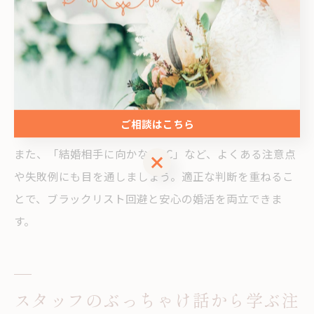
ブラックリストに載らないためには、会員規約をよく読
み、ルールやマナーを守ることが基本です。トラブルを
起こさないことはもちろん、不明点や不安がある場合は
カウンセラーに早めに相談しましょう。万が一トラブル
に巻き込まれた場合の対応策やサポート体制も、入会前
ご相談はこちら
に確認しておくと安心です。
また、「結婚相手に向かない3C」など、よくある注意点
ご相談はこちら
や失敗例にも目を通しましょう。適正な判断を重ねるこ
とで、ブラックリスト回避と安心の婚活を両立できま
す。
スタッフのぶっちゃけ話から学ぶ注