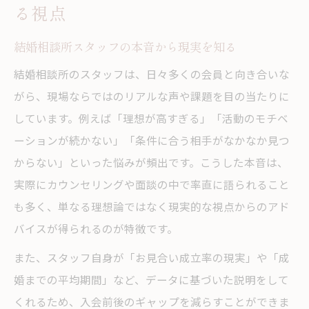
る視点
自分に合う結婚相談所を見極める基本法則
結婚相談所選びで重視すべき比較ポイント
結婚相談所スタッフの本音から現実を知る
結婚相談所のタイプ別メリットと注意点
結婚相談所のスタッフは、日々多くの会員と向き合いな
結婚相談所の会員層やサポート体制の見極
がら、現場ならではのリアルな声や課題を目の当たりに
め方
しています。例えば「理想が高すぎる」「活動のモチベ
結婚相談所の口コミや現場の本音を活用す
ーションが続かない」「条件に合う相手がなかなか見つ
る方法
からない」といった悩みが頻出です。こうした本音は、
実際にカウンセリングや面談の中で率直に語られること
結婚相談所の適正判断とブラックリスト回
も多く、単なる理想論ではなく現実的な視点からのアド
避策
バイスが得られるのが特徴です。
スタッフのぶっちゃけ話から学ぶ注意点
また、スタッフ自身が「お見合い成立率の現実」や「成
結婚相談所スタッフが語る本音と注意点
婚までの平均期間」など、データに基づいた説明をして
結婚相談所でぶっちゃけ明かされる落とし
くれるため、入会前後のギャップを減らすことができま
穴