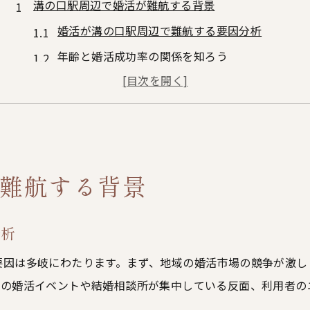
溝の口駅周辺で婚活が難航する背景
婚活が溝の口駅周辺で難航する要因分析
年齢と婚活成功率の関係を知ろう
婚活現場で直面する地域特有の障壁とは
結婚できない背景にある婚活環境の特徴
溝の口駅周辺で婚活する男性の悩みとは
結婚できない男性が陥りやすい原因発見
難航する背景
婚活で結婚できない男性の共通点とは
年齢別に見る婚活の落とし穴に注意
分析
初対面時の印象が婚活に与える影響とは
婚活でよくある失敗と改善ポイント
要因は多岐にわたります。まず、地域の婚活市場の競争が激し
くの婚活イベントや結婚相談所が集中している反面、利用者の
自己分析で見つかる結婚できない原因