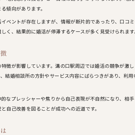
まる傾向があります。
35歳以降の婚活で直面する壁と対策
活イベントが存在しますが、情報が断片的であったり、口コミ
年齢による婚活不利をカバーする戦略
難しく、結果的に婚活が停滞するケースが多く見受けられます
婚活で年齢のハードルを乗り越える秘策
成婚率低下を防ぐ婚活の進め方を紹介
特徴
35歳以上男性向け婚活成功のアドバイス
の特徴が影響しています。溝の口駅周辺では婚活の競争が激し
結婚に近づくために知っておきたい婚活戦略
て、結婚相談所の方針やサービス内容にばらつきがあり、利用
婚活で成婚率を高める具体的戦略とは
ご相談はこちら
ご相談はこちら
結婚に直結する婚活の実践的アプローチ
神的なプレッシャーや焦りから自己表現が不自然になり、相手
婚活の成功事例から学ぶポイント解説
択と自己改善を図ることが成功への近道です。
効率的な婚活戦略で理想の未来を掴む
婚活を成功に導くための行動計画作成法
とは