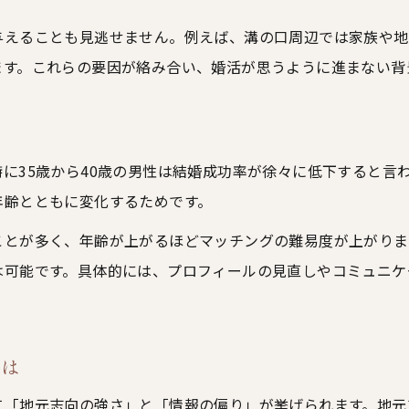
婚活の3ヶ月ルールが左右する成否とは
与えることも見逃せません。例えば、溝の口周辺では家族や地
婚活の3ヶ月ルールの基本と意義を紹介
ます。これらの要因が絡み合い、婚活が思うように進まない背
3ヶ月ルールが婚活成否に与える影響
婚活でルールを守ることの重要性とは
3ヶ月ルールを活用した婚活成功の秘訣
に35歳から40歳の男性は結婚成功率が徐々に低下すると言
婚活でルールを延長する場合の注意点
年齢とともに変化するためです。
IBJ除名騒動と結婚相談所選びの注意点
婚活業界のIBJ除名騒動を徹底解説
ことが多く、年齢が上がるほどマッチングの難易度が上がりま
は可能です。具体的には、プロフィールの見直しやコミュニケ
結婚相談所選びで重視すべきポイント
婚活成功のための情報収集の極意とは
IBJ除名問題が婚活に与える影響分析
とは
信頼できる婚活相談所の見極め方
て「地元志向の強さ」と「情報の偏り」が挙げられます。地元
35歳以降の婚活で不利を乗り越える方法