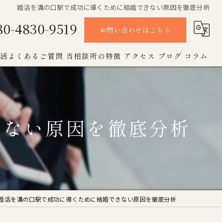
婚活を溝の口駅で成功に導くために結婚できない原因を徹底分析
80-4830-9519
お問い合わせはこちら
活よくあるご質問
当相談所の特徴
アクセス
ブログ
コラム
オンライン
お見合い
きない原因を徹底分析
女性
成婚
男性
婚活を溝の口駅で成功に導くために結婚できない原因を徹底分析