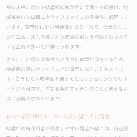
態
神奈川県川崎市の結婚相談所が特に直面する課題は、地
域特有の人口構成やライフスタイルの多様性に起因して
結婚相談所が語る婚活失敗のよくあるパタ
います。都市圏に近い利便性がある一方で、仕事の忙し
ーン
さや生活リズムの違いから婚活に割ける時間が限られて
川崎市で結婚相談所を利用する人の傾向と
いる会員が多い点が挙げられます。
課題
さらに、川崎市は多様な文化や価値観が混在するため、
結婚相談所が分析する婚活の落とし穴と注
結婚観の違いがマッチングの障壁になることもありま
意点
す。こうした地域特性を踏まえたカウンセリングやサポ
結婚相談所利用時によくある失敗要因の解
ートが不可欠で、単なる条件マッチングにとどまらない
説
深い理解が求められます。
成婚率を高めるための自己診断チェック
結婚相談所で使える自己診断チェックリス
結婚相談所利用者に多い婚活の壁とその背景
ト
結婚相談所利用者が直面しやすい婚活の壁には、自己表
成婚率向上に役立つ結婚相談所の自己分析