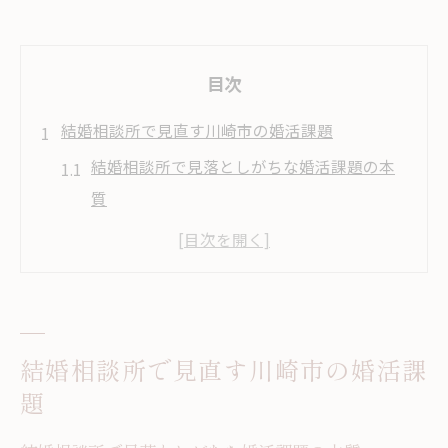
目次
結婚相談所で見直す川崎市の婚活課題
結婚相談所で見落としがちな婚活課題の本
質
川崎市の結婚相談所が抱える独自の課題と
は
結婚相談所利用者に多い婚活の壁とその背
景
結婚相談所で見直す川崎市の婚活課
婚活における結婚相談所の役割と課題発見
題
法
結婚相談所で成功するための課題整理ポイ