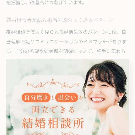
を把握し、改善へとつなげています。
結婚相談所が語る婚活失敗のよくあるパターン
結婚相談所でよく見られる婚活失敗のパターンには、自
己理解不足とコミュニケーションのミスマッチがありま
す。自分の希望や価値観を明確にできず、相手に伝わら
ないために成婚につながらないケースが多いのです。
また、プロフィール作成の甘さや写真選びの失敗も、第
一印象でのマイナス要因となっています。川崎市の利用
者は忙しさから準備不足に陥りやすいため、これが原因
でチャンスを逃すことも少なくありません。
さらに、相手への理想が高すぎることや、交際期間中の
コミュニケーション不足も失敗の典型例です。結婚相談
所ではこれらの問題をカウンセリングで改善し、成功率