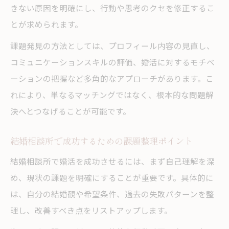
きない原因を明確にし、行動や思考のクセを修正するこ
結婚相談所がすすめるコミュニケーション
とが求められます。
術
課題発見の方法としては、プロフィール内容の見直し、
結婚相談所が導く理想の未来への第一歩
コミュニケーションスキルの評価、婚活に対するモチベ
結婚相談所で描く理想の結婚生活への道筋
ーションの把握など多角的なアプローチがあります。こ
結婚相談所が支える新たな婚活スタートの
れにより、単なるマッチングではなく、根本的な問題解
秘訣
決へとつなげることが可能です。
結婚相談所で見つける自分に合った婚活戦
略
結婚相談所で成功するための課題整理ポイント
結婚相談所が導く未来志向の婚活設計とは
結婚相談所で婚活を成功させるには、まず自己理解を深
結婚相談所活用で生まれる前向きな変化と
め、現状の課題を明確にすることが重要です。具体的に
は
は、自分の結婚観や希望条件、過去の失敗パターンを整
理し、改善すべき点をリストアップします。