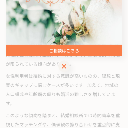
アップへと導いています。
川崎市で結婚相談所を利用する人の傾向と課題
川崎市の結婚相談所利用者は、30代から40代の働き盛り
が多く、仕事と婚活の両立に課題を抱えています。特に
ご相談はこちら
男性は仕事優先の生活スタイルが多く、婚活に割く時間
が限られている傾向があります。
ご相談はこちら
女性利用者は結婚に対する意識が高いものの、理想と現
実のギャップに悩むケースが多いです。加えて、地域の
人口構成や年齢層の偏りも婚活の難しさを増していま
す。
このような傾向を踏まえ、結婚相談所では時間効率を重
視したマッチングや、価値観の擦り合わせを重点的に支