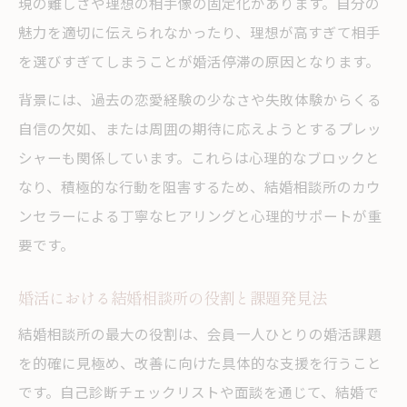
現の難しさや理想の相手像の固定化があります。自分の
法
魅力を適切に伝えられなかったり、理想が高すぎて相手
結婚相談所で見直す結婚不適合者の特徴一
を選びすぎてしまうことが婚活停滞の原因となります。
覧
背景には、過去の恋愛経験の少なさや失敗体験からくる
結婚相談所のカウンセラーが勧める自己評
自信の欠如、または周囲の期待に応えようとするプレッ
価法
シャーも関係しています。これらは心理的なブロックと
結婚相談所で実践できる性格改善ポイント
なり、積極的な行動を阻害するため、結婚相談所のカウ
婚活の壁を突破するための具体的改善策
ンセラーによる丁寧なヒアリングと心理的サポートが重
結婚相談所でできる婚活の壁突破アクショ
要です。
ン
婚活における結婚相談所の役割と課題発見法
結婚相談所が提案する改善策とその実践法
結婚相談所カウンセラー直伝の婚活成功術
結婚相談所の最大の役割は、会員一人ひとりの婚活課題
を的確に見極め、改善に向けた具体的な支援を行うこと
結婚相談所で学べる実践的な自己改革の方
です。自己診断チェックリストや面談を通じて、結婚で
法