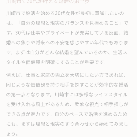
川崎市で30代が叶える婚活の第一歩
婚活で理想の相手に出会うための工夫
川崎市ならではの婚活テクニック集
川崎市で婚活を始める30代女性が最初に意識したいの
は、「自分の理想と現実のバランスを見極めること」で
マッチングアプリ活用術で婚活力アップ
す。30代は仕事やプライベートが充実している反面、結
婚活イベントで自分らしさを伝える方法
婚への焦りや将来への不安を感じやすい年代でもありま
仕事と両立できる新しい婚活方法
す。まずは自分がどんな結婚を望んでいるのか、生活ス
忙しい30代に最適な婚活の進め方
タイルや価値観を明確にすることが重要です。
仕事帰りにできる効率的な婚活術
例えば、仕事と家庭の両立を大切にしたい方であれば、
婚活とキャリアを両立する工夫とは
同じような価値観を持つ相手を探すことが効率的な婚活
婚活の時間を上手に作る生活習慣
の第一歩となります。川崎市には多様なライフスタイル
オンラインとオフライン婚活の使い分け
を受け入れる風土があるため、柔軟な視点で相手探しが
今注目の婚活パーティー活用術
できる点が魅力です。自分のペースで婚活を進めるため
婚活パーティーで印象を残すコツ
にも、まずは理想と現実のすり合わせから始めてみまし
30代女性向け婚活パーティーの選び方
ょう。