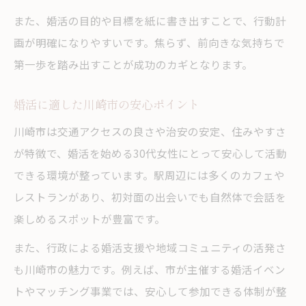
婚活パーティー 神奈川 30代の最新情報
また、婚活の目的や目標を紙に書き出すことで、行動計
一人参加でも安心の婚活パーティー体験
画が明確になりやすいです。焦らず、前向きな気持ちで
第一歩を踏み出すことが成功のカギとなります。
婚活パーティー活用で出会いを広げる方法
街コンで安心して出会うための秘訣
婚活に適した川崎市の安心ポイント
街コン 川崎 30代の特徴と魅力を解説
川崎市は交通アクセスの良さや治安の安定、住みやすさ
街コン 神奈川 一人参加限定の活用法
が特徴で、婚活を始める30代女性にとって安心して活動
婚活に最適な街コンイベントの選び方
できる環境が整っています。駅周辺には多くのカフェや
街コンで安心感を得るポイントとは
レストランがあり、初対面の出会いでも自然体で会話を
街コン参加前に知っておくべき心構え
楽しめるスポットが豊富です。
一人参加でも安心な婚活イベント選び
また、行政による婚活支援や地域コミュニティの活発さ
一人参加OKな婚活イベントの選び方
も川崎市の魅力です。例えば、市が主催する婚活イベン
安心して婚活できるイベントの特徴
トやマッチング事業では、安心して参加できる体制が整