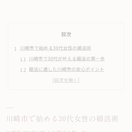
目次
川崎市で始める30代女性の婚活術
川崎市で30代が叶える婚活の第一歩
婚活に適した川崎市の安心ポイント
30代に合う婚活スタイルと選び方
川崎市の婚活支援サービス徹底活用法
街コンや婚活パーティーの最新傾向
理想の出会いを叶える婚活のコツ
川崎市で始める30代女性の婚活術
30代女性が実践する婚活成功の秘訣