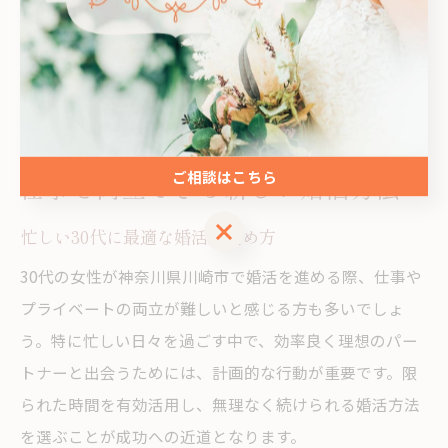
おくと安心です。失敗を恐れず、自分らしく振る舞うこ
とで、自然体の魅力が伝わりやすく、良いご縁に繋がる
可能性が高まります。
ご相談はこちら
仕事と両立できる新しい婚活方法
ご相談はこちら
忙しい30代に最適な婚活の進め方
30代の女性が神奈川県川崎市で婚活を進める際、仕事や
プライベートの両立が難しいと感じる方も多いでしょ
う。特に忙しい日々を過ごす中で、効率良く理想のパー
トナーと出会うためには、計画的な行動が重要です。限
られた時間を有効活用し、無理なく続けられる婚活方法
を選ぶことが成功への近道となります。