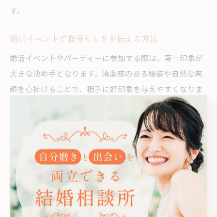
す。
婚活イベントで自分らしさを伝える方法
婚活イベントやパーティーに参加する際は、第一印象が
大きな決め手となります。清潔感のある服装や自然な笑
顔を心掛けることで、相手に好印象を与えやすくなりま
す。
会話では、無理に話題を合わせるよりも、自分の趣味や
仕事、これからの人生で大切にしたいことなどを素直に
伝えることが成功のポイントです。川崎市のイベントで
は、地元の話題やおすすめスポットを話すと共通点が見
つかりやすくなります。
また、緊張しやすい方は事前に話題をいくつか用意して