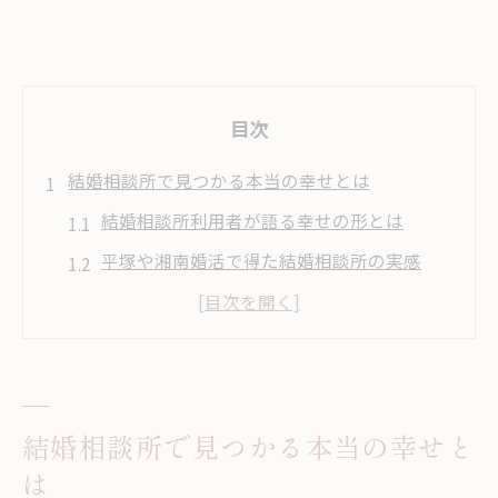
目次
結婚相談所で見つかる本当の幸せとは
結婚相談所利用者が語る幸せの形とは
平塚や湘南婚活で得た結婚相談所の実感
結婚相談所で叶える理想のパートナー像
結婚相談所のサポートが導く幸せな出会い
結婚相談所が安心できる理由を解説
成婚者インタビューが語る婚活の現実
結婚相談所で見つかる本当の幸せと
結婚相談所成婚者のリアルな体験談
は