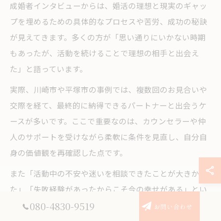
成婚者インタビューからは、婚活の理想と現実のギャッ
プを埋めるための具体的なプロセスや苦労、成功の秘訣
が見えてきます。多くの方が「思い通りにいかない時期
もあったが、活動を続けることで理想の相手と出会え
た」と語っています。
実際、川崎市や平塚市の事例では、複数回のお見合いや
交際を経て、最終的に納得できるパートナーと出会うケ
ースが多いです。ここで重要なのは、カウンセラーや仲
人のサポートを受けながら柔軟に条件を見直し、自分自
身の価値観を再確認した点です。
また「活動中の不安や迷いを相談できたことが大きかっ
た」「失敗経験があったからこそ今の幸せがある」とい
080-4830-9519
ったリアルな声も多く、婚活は一度の失敗で諦めず、継
お問い合わせ
続することが成功につながる現実を教えてくれます。