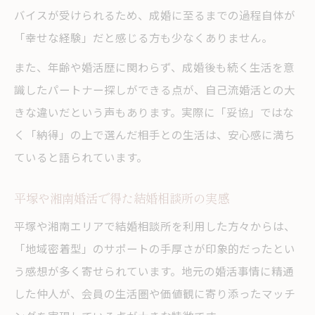
結婚相談所の仲人が支える婚活の安心感
バイスが受けられるため、成婚に至るまでの過程自体が
成婚者が語る結婚相談所の細やかな対応
「幸せな経験」だと感じる方も少なくありません。
平塚結婚相談所で実感した親身なサポート
また、年齢や婚活歴に関わらず、成婚後も続く生活を意
結婚相談所仲人の専門サポートを知る
識したパートナー探しができる点が、自己流婚活との大
湘南婚活で頼れる仲人の存在とは
きな違いだという声もあります。実際に「妥協」ではな
く「納得」の上で選んだ相手との生活は、安心感に満ち
婚活に迷うなら成婚事例を参考にしよう
ていると語られています。
結婚相談所成婚事例から成功のヒントを得
る
平塚や湘南婚活で得た結婚相談所の実感
平塚婚活の成婚者エピソードを学ぶ意義
平塚や湘南エリアで結婚相談所を利用した方々からは、
成婚者インタビューで知る婚活の現実
「地域密着型」のサポートの手厚さが印象的だったとい
湘南婚活での成功事例が与える安心感
う感想が多く寄せられています。地元の婚活事情に精通
結婚相談所の成婚ストーリーで勇気を持つ
した仲人が、会員の生活圏や価値観に寄り添ったマッチ
エピソードから学ぶ納得の出会いの秘訣