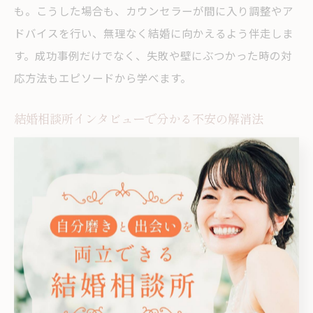
も。こうした場合も、カウンセラーが間に入り調整やア
ドバイスを行い、無理なく結婚に向かえるよう伴走しま
す。成功事例だけでなく、失敗や壁にぶつかった時の対
応方法もエピソードから学べます。
結婚相談所インタビューで分かる不安の解消法
結婚相談所で活動する中で多くの方が抱える「婚活がう
まくいくか不安」「自分に合う相手が見つかるのか心
配」といった悩み。インタビューを通じて分かったの
は、こうした不安を一人で抱え込まず、カウンセラーや
仲人に相談することが成功への近道だということです。
実際に成婚した方の多くが「悩みを打ち明けることで気
持ちが軽くなった」「第三者の意見で視野が広がった」
と語っています。また、活動の節目ごとに現実的なアド