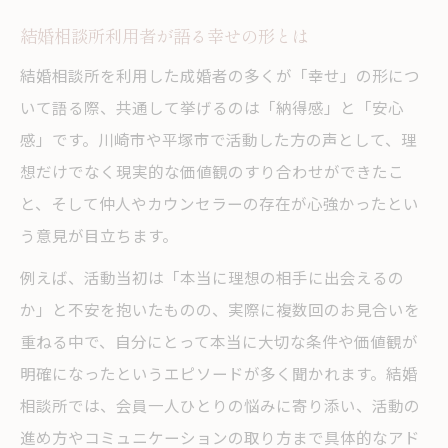
平塚結婚相談所での婚活過程を紹介
結婚相談所利用者が語る幸せの形とは
結婚相談所で直面した婚活の本音と課題
湘南婚活エピソードから見る現実的な道の
結婚相談所を利用した成婚者の多くが「幸せ」の形につ
り
いて語る際、共通して挙げるのは「納得感」と「安心
感」です。川崎市や平塚市で活動した方の声として、理
結婚相談所インタビューで分かる不安の解
想だけでなく現実的な価値観のすり合わせができたこ
消法
と、そして仲人やカウンセラーの存在が心強かったとい
川崎や平塚市で感じた結婚相談所の魅力
う意見が目立ちます。
平塚婚活で感じた結婚相談所の信頼性とは
例えば、活動当初は「本当に理想の相手に出会えるの
結婚相談所選びで注目したいサポート体制
か」と不安を抱いたものの、実際に複数回のお見合いを
川崎エリアで実感した結婚相談所の安心感
重ねる中で、自分にとって本当に大切な条件や価値観が
湘南婚活で人気の結婚相談所の特徴を解説
明確になったというエピソードが多く聞かれます。結婚
結婚相談所が地域で選ばれる理由を探る
相談所では、会員一人ひとりの悩みに寄り添い、活動の
仲人サポート体験で分かる安心の理由
進め方やコミュニケーションの取り方まで具体的なアド