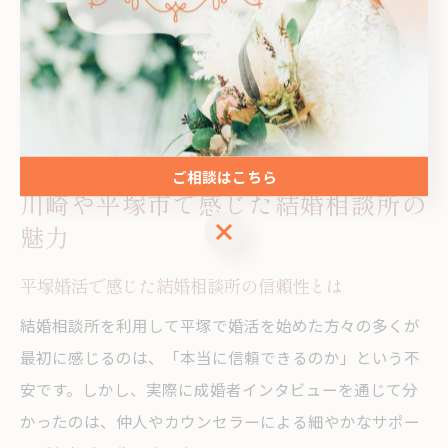
バイスやフィードバックが得られるため、前向きに婚活
を進めることができます。自分一人では解決しづらい不
安も、プロのサポートがあれば安心です。
ご相談はこちら
川崎や平塚市で感じた結婚相談所の
ご相談はこちら
魅力
平塚婚活で感じた結婚相談所の信頼性とは
結婚相談所を利用して平塚で婚活を始めた方々の多くが
最初に感じるのは、「本当に信頼できるのか」という不
安です。しかし、実際に成婚者インタビューを通じて分
かったのは、仲人やカウンセラーによる細やかなサポー