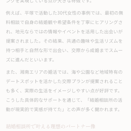
ングを実現している点が大きな特徴です。
結婚相談所で出会いを納得に変える方法
例えば、平塚で活動した30代女性の事例では、最初の無
成婚者の婚活エピソードから学ぶコツ
料相談で自身の結婚観や希望条件を丁寧にヒアリングさ
平塚結婚相談所で見つけた運命の人の特徴
れ、地元ならではの情報やイベントを活用した出会いが
湘南婚活エピソードで分かる大切なポイン
提案されました。その結果、共通の趣味や生活リズムを
ト
持つ相手と自然な形で出会い、交際から成婚までスムー
ズに進んだといいます。
結婚相談所の体験談に学ぶ後悔しない選び
方
また、湘南エリアの婚活では、海や公園など地域特有の
デートスポットを活かした交際プランが提案されること
も多く、実際の生活をイメージしやすい点が好評です。
こうした具体的なサポートを通じて、「結婚相談所の活
動が現実的で実感が持てた」との声が多く聞かれます。
結婚相談所で叶える理想のパートナー像