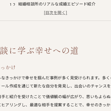
結婚相談所のリアルな成婚エピソード紹介
結婚相談所で幸せを掴んだ流れと工夫
結婚相談所インタビューが示す人生の転機
結婚相談所体験談ブログに学ぶ婚活の秘訣
成婚インタビューから見えた婚活成功の秘訣
談に学ぶ幸せへの道
結婚相談所で出会った成婚インタビュー総まとめ
成婚インタビューが伝える婚活成功のコツ
きっかけ
結婚相談所の成婚体験談が示す大切なポイント
インタビューから学ぶ結婚相談所活用法
外なきっかけで幸せを掴んだ事例が多く見受けられます。多く
ィール作成を通じて新たな自分を発見し、出会いのチャンスを
成婚インタビューナレソメの実例解説
女性視点で語る結婚相談所利用の本音エピソード
相手と紹介を受けたことで価値観の幅が広がり、思いもよらぬ
にヒアリングし、最適な相手を提案することで、幸せのきっか
女性が結婚相談所体験談で語る本音とは