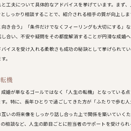
結婚相談所経験者が語る選択のコツ
れと工夫について具体的なアドバイスを挙げています。まず、
成婚後も安心できる結婚相談所活用術
者としっかり相談することで、紹介される相手の質が向上しま
結婚相談所体験談で知る後悔しない方法
と向き合う」「条件だけでなくフィーリングも大切にする」な
結婚相談所成婚後の不安とその解消法
話し合い、不安や疑問をその都度解消することが円滑な成婚へ
短期間で成婚を実現した婚活の流れと工夫
ドバイスを受け入れる柔軟さも成功の秘訣として挙げられてい
結婚相談所で短期成婚を叶えた体験談
ます。
短期間で成婚できた結婚相談所の活用法
結婚相談所インタビューが語る時短婚活術
の転機
ご相談はこちら
ご相談はこちら
実際の結婚相談所体験談で見る工夫と成果
、成婚が単なるゴールではなく「人生の転機」となっている点
結婚相談所で効率良く成婚した秘訣
ます。特に、長年ひとりで過ごしてきた方が「ふたりで歩む人
お互いの将来像をしっかり話し合った上で関係を築いていくた
居の相談など、人生の節目ごとに担当者のサポートを受けられ