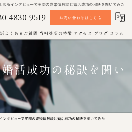
相談所インタビューで実際の成婚体験談と婚活成功の秘訣を聞いてみた
80-4830-9519
お問い合わせはこちら
活よくあるご質問
当相談所の特徴
アクセス
ブログ
コラム
オンライン
と婚活成功の秘訣を聞い
お見合い
女性
成婚
男性
インタビューで実際の成婚体験談と婚活成功の秘訣を聞いてみた