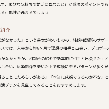
結婚相談所利用女性のリアルな体験ブログ
れず、柔軟な気持ちで婚活に臨むこと」が成功のポイントであ
30代女性の結婚相談所体験談に共感する理由
える可能性が高まるでしょう。
女性目線の結婚相談所インタビューの魅力
ド紹介
結婚相談所体験談2chに見る女性の本心
前向きな婚活を後押しする成婚者の声まとめ
信がなかった」という男女が多いものの、結婚相談所のサポー
結婚相談所成婚者の声が励みになる理由
ースでは、入会から約6ヶ月で理想の相手と出会い、プロポー
結婚相談所体験談ブログから得られる勇気
いがなかったが、相談所の紹介で効率的に相手と出会えた」と
成婚インタビューが与える前向きな影響
話し合い、信頼関係を築いた上で成婚に至るパターンが多く見
結婚相談所で心が支えられる体験談紹介
頼ることにためらいがある」「本当に成婚できるのか不安」と
結婚相談所で不安を乗り越えた成功例
婚活プランを見直してみることをおすすめします。
結婚相談所で成婚後も後悔しない選択とは
夫
結婚相談所成婚後の後悔を防ぐポイント