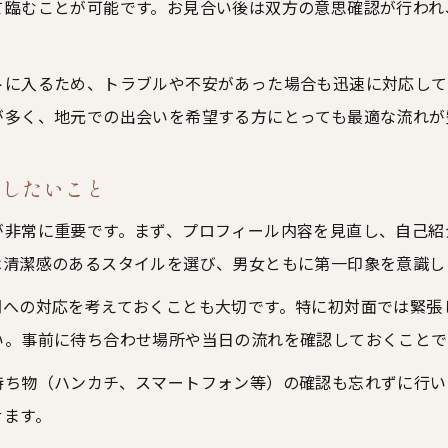
て臨むことが可能です。お見合い後は双方の意思確認が行われ
結婚相談所で好印象を与えるプロフィールの作り方
お見合い成立率を高めるプロフィール写真のポイン
自己紹介文で伝える結婚相談所利用者の魅力
トに入るため、トラブルや不安があった場合も迅速に対応して
が多く、地元での出会いを希望する方にとっても最適な流れが
相談所で信頼されるプロフィール改善のコツ
プロフィール作成時に避けたいNG項目とは
備したいこと
お見合い当日の流れを知り不安を解消しよう
結婚相談所で迎えるお見合い当日のスケジュール
が非常に重要です。まず、プロフィール内容を見直し、自己紹
は清潔感のあるスタイルを選び、男女ともに第一印象を意識し
お見合いマナー女性が意識したい身だしなみ
結婚相談所お見合いの待ち合わせ時注意点まとめ
問への対応を考えておくことも大切です。特に初対面では緊張
い。事前に待ち合わせ場所や当日の流れを確認しておくことで
会話で好印象を残すための結婚相談所アドバイス
お見合い成功率アップのための当日準備方法
持ち物（ハンカチ、スマートフォン等）の確認も忘れずに行い
女性向け結婚相談所お見合いマナーの基本
せます。