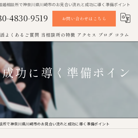
結婚相談所で神奈川県川崎市のお見合い流れと成功に導く準備ポイント
80-4830-9519
お問い合わせはこちら
活よくあるご質問
当相談所の特徴
アクセス
ブログ
コラム
オンライン
と成功に導く準備ポイン
お見合い
女性
成婚
男性
談所で神奈川県川崎市のお見合い流れと成功に導く準備ポイント