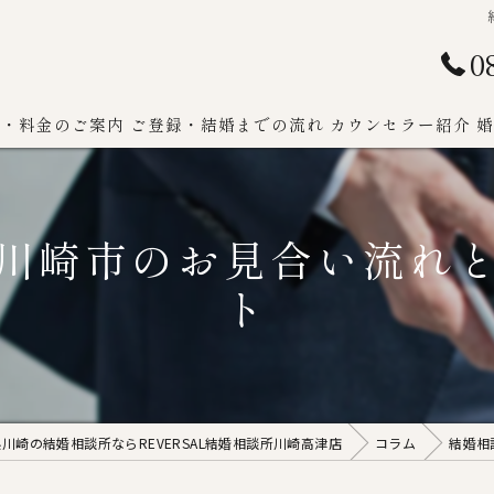
0
ン・料金のご案内
ご登録・結婚までの流れ
カウンセラー紹介
婚
川崎市のお見合い流れ
ト
川崎の結婚相談所ならREVERSAL結婚相談所川崎高津店
コラム
結婚相