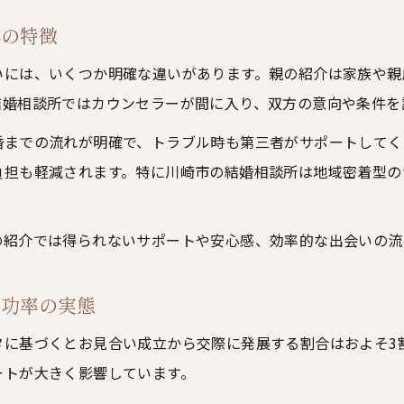
結婚相談所で押さえる女性お見合い服装マナー
れの特徴
結婚相談所利用時に避けたいNG話題リスト
第一印象を高める女性の立ち居振る舞いポイント
いには、いくつか明確な違いがあります。親の紹介は家族や親
結婚相談所ではカウンセラーが間に入り、双方の意向や条件を
お見合い女性が注意すべき会話マナーの基礎
結婚相談所で好感を得る笑顔と表情のコツ
婚までの流れが明確で、トラブル時も第三者がサポートしてく
成立率を高めるための準備ポイントとは
負担も軽減されます。特に川崎市の結婚相談所は地域密着型の
結婚相談所お見合い成立率向上の事前準備法
IBJデータに学ぶお見合い成功の秘訣
の紹介では得られないサポートや安心感、効率的な出会いの流
ご相談はこちら
ご相談はこちら
結婚相談所で安心感を得るための準備リスト
成功率の実態
成婚に繋がるプロフィール見直しの重要性
相談所が推奨するお見合いシミュレーション術
に基づくとお見合い成立から交際に発展する割合はおよそ3
ートが大きく影響しています。