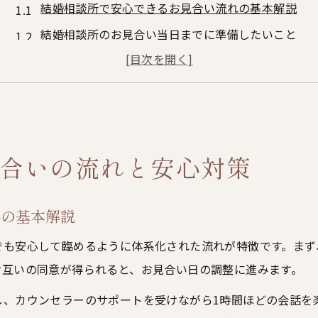
結婚相談所で安心できるお見合い流れの基本解説
結婚相談所のお見合い当日までに準備したいこと
親の紹介との違いと結婚相談所の流れの特徴
結婚相談所利用で知るべきお見合い成功率の実態
お見合いNG話題と事前に避けるべきポイント
神奈川県川崎市の結婚相談所活用術を徹底解説
合いの流れと安心対策
結婚相談所を活用する流れと川崎市での選び方
川崎市で結婚相談所を探す際のチェックポイント
れの基本解説
結婚相談所の無料相談で得られるサポート内容
お見合い待ち合わせ場所選びで安心感を高めるコツ
でも安心して臨めるように体系化された流れが特徴です。まず
お互いの同意が得られると、お見合い日の調整に進みます。
結婚相談所の活動事例から学ぶ成婚への道筋
お見合い成功に導くプロフィール作成の極意
し、カウンセラーのサポートを受けながら1時間ほどの会話を