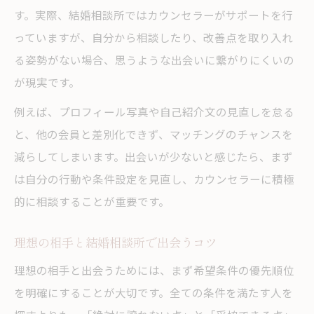
す。実際、結婚相談所ではカウンセラーがサポートを行
出会いがない悩みを解決する相談所の特徴
っていますが、自分から相談したり、改善点を取り入れ
結婚相談所のサービス比較で理想を実現
る姿勢がない場合、思うような出会いに繋がりにくいの
相談所選びで失敗しないためのチェック項
が現実です。
目
例えば、プロフィール写真や自己紹介文の見直しを怠る
年齢別に見る結婚相談所での成功パターン
と、他の会員と差別化できず、マッチングのチャンスを
年齢別に最適な結婚相談所の活用法を解説
減らしてしまいます。出会いが少ないと感じたら、まず
結婚相談所で一番モテる年齢層の傾向とは
は自分の行動や条件設定を見直し、カウンセラーに積極
年代ごとの結婚相談所成功事例に学ぶ
的に相談することが重要です。
年齢に応じた結婚相談所での活動戦略
理想の相手と結婚相談所で出会うコツ
結婚相談所で年代別に人気を集める秘訣
理想の相手と出会うためには、まず希望条件の優先順位
成婚率を高める仮交際時の注意点とは
を明確にすることが大切です。全ての条件を満たす人を
結婚相談所の仮交際で成婚率を上げる秘訣