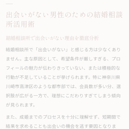
理想を叶える高津区婚活の戦略的アプローチ
出会いがない男性のための結婚相談
結婚相談所活用で高津区婚活を成功へ導く
所活用術
秘訣
結婚相談所で出会いがない理由を徹底分析
理想の条件を叶える結婚相談所の見極め方
高津区で出会いがない悩みを相談所で解消
結婚相談所で「出会いがない」と感じる方は少なくあり
戦略的な結婚相談所利用で理想を手にする
ません。主な原因として、希望条件が厳しすぎる、プロ
方法
フィールの魅力が伝わりきっていない、または積極的な
行動が不足していることが挙げられます。特に神奈川県
高津区婚活で押さえたい結婚相談所の選び
川崎市高津区のような都市部では、会員数が多い分、選
方
択肢が広がる一方で、理想にこだわりすぎてしまう傾向
真剣な出会いを実現する相談所選びのポイント
が見られます。
結婚相談所選びで真剣な出会いに近づく方
また、成婚までのプロセスを十分に理解せず、短期間で
法
結果を求めることも出会いの機会を逃す要因となりま
高津区で信頼できる結婚相談所の見分け方