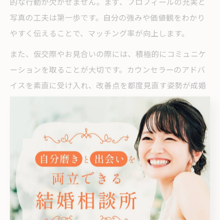
的な行動が欠かせません。まず、プロフィールの充実と
写真の工夫は第一歩です。自分の強みや価値観をわかり
やすく伝えることで、マッチング率が向上します。
また、仮交際やお見合いの際には、積極的にコミュニケ
ーションを取ることが大切です。カウンセラーのアドバ
イスを素直に受け入れ、改善点を都度見直す姿勢が成婚
への近道となります。成功事例では、初めは自信がなか
った方も、定期的な面談やフィードバックを活かし、短
期間で成婚に至ったケースが多く見られます。
注意点として、焦って条件を妥協しすぎたり、逆に理想
を高く持ちすぎて機会を逃すこともあります。自分にと
って本当に大切な価値観を洗い出し、柔軟な姿勢で婚活
に臨むことが成功への鍵です。