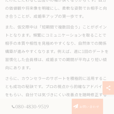
の価値観や将来像を明確にし、柔軟な姿勢でお相手と向
き合うことが、成婚率アップの第一歩です。
また、仮交際中は「短期間で複数回会う」ことがポイン
トとなります。頻繁にコミュニケーションを取ることで
相手の本質や相性を見極めやすくなり、自然体での関係
構築が進みやすくなります。例えば、週に1回のデートを
習慣化した会員様は、成婚までの期間が平均より短い傾
向にあります。
さらに、カウンセラーのサポートを積極的に活用するこ
とも成功の秘訣です。プロの視点から的確なアドバイス
をもらい、自分では気づきにくい改善点を随時修正する
ことで、より良いご縁につながります。高津区の結婚相
080-4830-9519
お問い合わせ
談所では、プロフィールの見直しや会話のコツなど、地