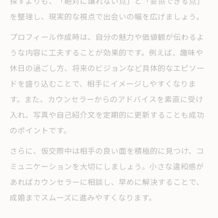
探すよりも、「絶対に譲れない点」と「妥協できる点」
仮交際中に気をつけたい結婚相談所のルー
を整理し、現実的な視点で出会いの幅を広げましょう。
ル
プロフィール作成時は、自分の魅力や価値観が伝わるよ
結婚相談所で失敗しない仮交際のポイント
うな内容に工夫することが効果的です。例えば、趣味や
成婚に繋がる仮交際の進め方を徹底解説
休日の過ごし方、将来のビジョンなど具体的なエピソー
結婚相談所仮交際中のトラブル回避法
ドを盛り込むことで、相手にイメージしやすくなりま
失敗しない結婚相談所活動のコツを徹底解説
す。また、カウンセラーからのアドバイスを素直に受け
結婚相談所活動で失敗しやすい落とし穴
入れ、写真や自己紹介文を定期的に更新することも成功
成功者に学ぶ結婚相談所の活動術
のポイントです。
結婚相談所で避けるべきリスクと対策
さらに、仮交際中は相手の良い面を積極的に見つけ、コ
活動中の悩みを解消する結婚相談所の活用
ミュニケーションを大切にしましょう。小さな違和感が
法
あればカウンセラーに相談し、早めに解決することで、
結婚相談所の成婚白書から得る成功ヒント
成婚までスムーズに進みやすくなります。