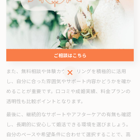
高津区婚活で押さえたい結婚相談所の選び方
高津区で結婚相談所を選ぶ際は、地域密着型の強みやカ
ウンセラーのサポート体制に注目しましょう。川崎市内
の相談所は、地元の生活環境や会員層の特徴を熟知して
いるため、地域性を活かしたアドバイスが期待できま
ご相談はこちら
す。
ご相談はこちら
また、無料相談や体験カウンセリングを積極的に活用
し、自分に合った雰囲気やサポート内容かどうかを確か
めることが重要です。口コミや成婚実績、料金プランの
透明性も比較ポイントとなります。
最後に、継続的なサポートやアフターケアの有無も確認
し、長期的に安心して婚活できる環境を選びましょう。
自分のペースや希望条件に合わせて選択することで、高