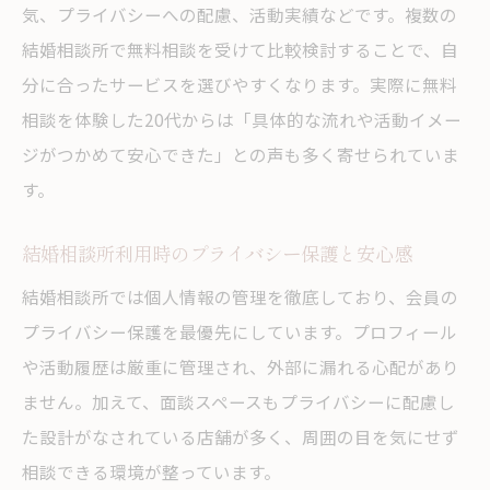
気、プライバシーへの配慮、活動実績などです。複数の
20代が結婚相談所に求めるサポート体制の実際
結婚相談所で無料相談を受けて比較検討することで、自
結婚相談所のサポート体制と20代の期待
分に合ったサービスを選びやすくなります。実際に無料
無料相談で確認できる結婚相談所の対応力
相談を体験した20代からは「具体的な流れや活動イメー
結婚相談所でアドバイザーのサポートを体
ジがつかめて安心できた」との声も多く寄せられていま
感
す。
成婚までの結婚相談所の具体的な支援内容
結婚相談所利用時のプライバシー保護と安心感
結婚相談所の口コミで評価されるサポート
特徴
結婚相談所では個人情報の管理を徹底しており、会員の
プライバシー保護を最優先にしています。プロフィール
や活動履歴は厳重に管理され、外部に漏れる心配があり
ません。加えて、面談スペースもプライバシーに配慮し
た設計がなされている店舗が多く、周囲の目を気にせず
相談できる環境が整っています。