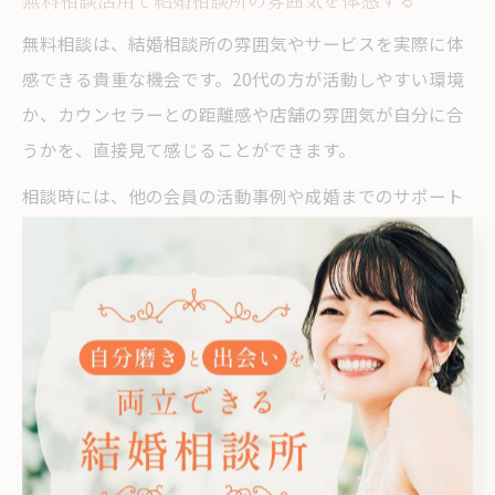
無料相談は、結婚相談所の雰囲気やサービスを実際に体
感できる貴重な機会です。20代の方が活動しやすい環境
か、カウンセラーとの距離感や店舗の雰囲気が自分に合
うかを、直接見て感じることができます。
相談時には、他の会員の活動事例や成婚までのサポート
体制、イベントやセミナーの内容なども聞いてみましょ
う。実際に足を運ぶことで、ウェブサイトや口コミだけ
では分からないリアルな情報が得られます。
失敗例としては、雰囲気が合わないまま入会してしま
い、活動が続けられなくなるケースもあります。無料相
談を複数活用し、自分にぴったりの結婚相談所を見極め
ることが、理想の出会いへの近道です。