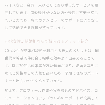
する
バイスなど、会員一人ひとりに寄り添ったサービスを展
理想の出会いを叶える20代女性の婚活スタイル
開しています。恋愛経験が少ない方や婚活に不安を感じ
ている方でも、専門カウンセラーのサポートにより安心
結婚相談所で20代女性の理想をかなえる秘
して活動できる環境が整っています。
訣
効率的な婚活スタイルと結婚相談所の役割
20代女性が結婚相談所で得られるメリット紹介
結婚相談所のサポートで自分らしい婚活を
20代女性が結婚相談所を利用する最大のメリットは、同
実現
世代や希望条件に合う相手と効率よく出会えることで
溝の口駅近くで叶える20代の理想的な出会
す。特に20代は成婚率が高い傾向があり、結婚を真剣に
い
考える男性からの人気も高いため、早期に理想のパート
結婚相談所を活用した成婚事例と体験談
ナーと出会いやすくなっています。
結婚相談所の無料相談で安心の第一歩を踏み出
加えて、プロフィール作成や写真撮影のアドバイス、コ
す
ミュニケーション力アップのためのサポートが充実して
結婚相談所の無料相談とは何を確認できる