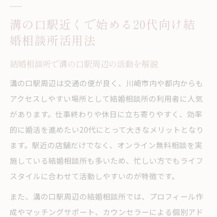
結婚相談所利用時のプライバシー保護と安
溝の口駅近くで始める20代向け結
心感
婚相談所活用法
口コミでわかる結婚相談所の評判や体験談
無料相談を利用した安心の結婚相談所体験術
結婚相談所で溝の口駅周辺の活動を解説
結婚相談所の無料相談の流れと内容を詳し
溝の口駅周辺は交通の便が良く、川崎市内や都内からも
く解説
アクセスしやすい場所として結婚相談所の利用者に人気
無料相談でアドバイザーとの相性を確かめ
があります。仕事終わりや休日に立ち寄りやすく、効率
る方法
的に婚活を進めたい20代にとって大きなメリットとなり
結婚相談所のサービスとサポート体制の確
ます。駅近の店舗だけでなく、オンライン無料相談を実
認ポイント
施している結婚相談所も多いため、忙しい方でもライフ
溝の口駅周辺の結婚相談所で安心感を得る
スタイルに合わせて活動しやすいのが特徴です。
コツ
また、溝の口駅周辺の結婚相談所では、プロフィール作
無料相談活用で結婚相談所の雰囲気を体感
成やマッチングサポート、カウンセラーによる個別アド