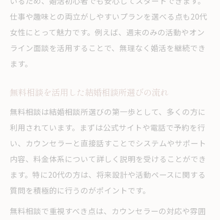
いるため、婚活初心者でも安心してスタートできます。
か
仕事や趣味との両立がしやすいプランを選べる点も20代
無料相談で得られる結婚相談所の安心感と
女性にとって魅力です。例えば、週末のみの活動やオン
は
ライン面談を活用することで、無理なく婚活を継続でき
結婚相談所の流れとサポートを無料で体験
ます。
20代女性が無料相談で感じる安心ポイント
無料相談を活用した結婚相談所選びの流れ
溝の口駅周辺の結婚相談所無料相談の特徴
仕事や趣味と両立するための婚活方法を解説
無料相談は結婚相談所選びの第一歩として、多くの方に
利用されています。まずは公式サイトや電話で予約を行
結婚相談所で両立できる婚活プランの工夫
い、カウンセラーと直接話すことでシステムやサポート
20代女性が結婚相談所で時間を有効活用す
内容、料金体系について詳しく説明を受けることができ
る秘訣
ます。特に20代の方は、将来設計や活動ペースに関する
結婚相談所のオンラインサービスの活用法
質問を積極的に行うのがポイントです。
仕事や趣味を大切にしながら婚活する方法
無料相談で重視すべき点は、カウンセラーの対応や雰囲
結婚相談所の柔軟なサポート体制を紹介