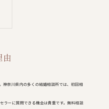
理由
術
理由
果
現
。神奈川県内の多くの結婚相談所では、初回相
一歩
セラーに質問できる機会は貴重です。無料相談