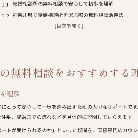
結婚相談所の無料相談で安心して初歩を理解
神奈川県で結婚相談所を選ぶ際の無料相談活用法
結婚相談所の無料相談が理想の婚活スタートに最適な
無料相談で結婚相談所の信頼性や実績を見極めるコツ
結婚相談所の無料相談が持つサポート体制の魅力
理想のパートナー探し無料相談から始める結婚相談所活用
の無料相談をおすすめする
結婚相談所の無料相談で理想像を明確にする方法
無料相談が結婚相談所でのパートナー探しに与える効
歩を理解
結婚相談所の無料相談で条件面の不安を解消するコツ
結婚相談所の無料相談を活かし信頼できる出会いを実
方にとって安心して一歩を踏み出すための大切なサポートです
金体系、成婚までの流れなどを具体的に説明してもらえます。
無料相談で結婚相談所のサポート内容を比較検討
結婚相談所選びに迷ったら無料相談を利用した安心への第
ポートが受けられるのか」といった疑問を、直接専門のカウン