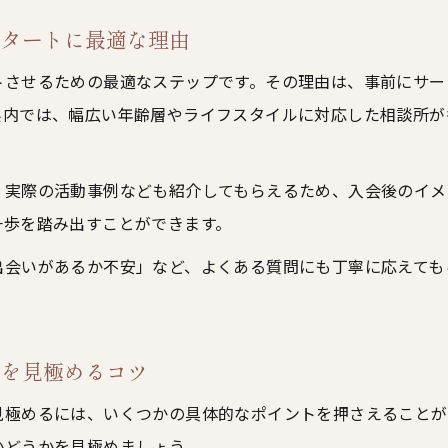
結婚相談所の無料相談で成婚率や条件を確認
スタートに最適な理由
無料相談で結婚相談所の実績やサポート体制を比較
結婚相談所無料相談で希望条件を明確に伝えるコツ
トさせるための最適なステップです。その理由は、事前にサー
県内では、幅広い年齢層やライフスタイルに対応した相談所が
結婚相談所の無料相談なら年収や年齢の不安も相談可
結婚相談所無料相談で自分に合うサポートを見極める
無料相談を通じて分かる結婚相談所のサポート体制とは
、実際の活動事例なども紹介してもらえるため、入会後のイメ
一歩を踏み出すことができます。
結婚相談所の無料相談でサポート内容を具体的に知る
無料相談が結婚相談所選びに役立つ理由とポイント
出会いがあるか不安」など、よくある質問にも丁寧に応えても
ご相談はこちら
ご相談はこちら
結婚相談所の無料相談でカウンセラーの質を確認
結婚相談所無料相談で成婚までのサポートを把握
績を見極めるコツ
無料相談で結婚相談所の対応力や柔軟性を体感
見極めるには、いくつかの具体的なポイントを押さえることが
かどうかを見極めましょう。