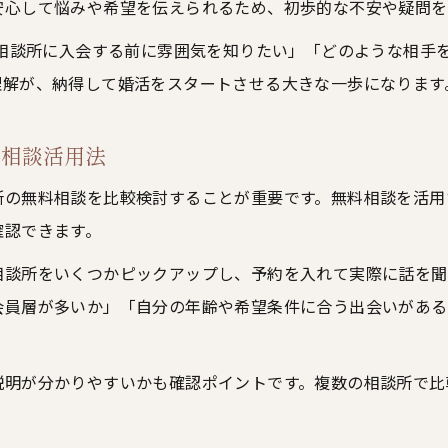
安心して悩みや希望を伝えられるため、初歩的な不安や疑問を
結婚相談所の無料相談が迷いを解消する理由
無料相談で結婚相談所のサービス内容を徹底確認
婚相談所に入会する前に雰囲気を知りたい」「どのような相手
結婚相談所の無料相談活用で成婚までの流れを把握
理解が、納得して婚活をスタートさせる大きな一歩になります
無料相談で結婚相談所のカウンセラーと相性を確認
料相談活用法
結婚相談所無料相談で費用対効果もチェック
今注目される神奈川県の結婚相談所無料相談で失敗しない
所の無料相談を比較検討することが重要です。無料相談を活用
結婚相談所の無料相談で押さえるべきポイント
確認できます。
神奈川県の結婚相談所無料相談で比較すべき点
相談所をいくつかピックアップし、予約を入れて実際に話を聞
結婚相談所の無料相談で婚活NG行動を避ける方法
会員層が多いか」「自分の年齢や希望条件に合う出会いがある
無料相談で結婚相談所の成婚率や実績を確認
結婚相談所無料相談でサポート体制の質を見抜く
説明が分かりやすいかも確認ポイントです。複数の相談所で比
条件や成婚率にこだわるなら結婚相談所の無料相談が鍵