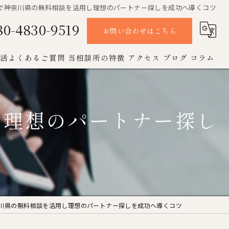
で神奈川県の無料相談を活用し理想のパートナー探しを成功へ導くコツ
80-4830-9519
お問い合わせはこちら
活よくあるご質問
当相談所の特徴
アクセス
ブログ
コラム
オンライン
し理想のパートナー探し
お見合い
女性
成婚
男性
川県の無料相談を活用し理想のパートナー探しを成功へ導くコツ