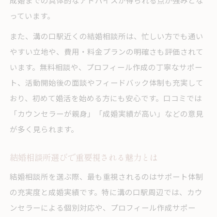
成婚までの具体的なアドバイスが得られる点が強みとな
結婚相談所比較ポイント早見表
っています。
後悔しないための結婚相談所選び方
また、溝の口駅近くの結婚相談所は、忙しい方でも通い
溝の口駅周辺の相談所比較のコツ
やすい立地や、費用・料金プランの明確さも評価されて
います。無料相談や、プロフィール作成の丁寧なサポー
結婚相談所の違いを徹底比較する方法
ト、活動開始後の面談やフィードバック体制も充実して
比較で見抜く安心できる結婚相談所
おり、初めて婚活を始める方にも安心です。口コミでは
「カウンセラーが親身」「成婚実績が高い」などの意見
が多く見られます。
結婚相談所選びで重要視される魅力とは
結婚相談所を選ぶ際、最も重視されるのはサポート体制
の充実度と成婚実績です。特に溝の口駅周辺では、カウ
ンセラーによる個別対応や、プロフィール作成サポー