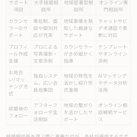
サポート
大手結婚相
地域密着型相
オンライン専
項目
談所
談所
門相談所
カウンセ
専任制、面
地域事情を熟
チャットやビ
ラーのサ
談や個別対
知した親身な
デオ通話で柔
ポート
応が充実
サポート
軟に対応
プロフィ
プロによる
カウンセラー
テンプレート
ール作成
写真撮影・
がきめ細かく
やオンライン
支援
文章添削
指導
添削
お見合
独自システ
地域の特性を
AIマッチング
い/マッ
ム、広い会
活かし紹介形
やデータ分析
チング方
員母集団
式重視
活用
式
アフターフ
地域の繋がり
オンライン相
成婚後の
ォローや生
を活かしたサ
談継続サービ
フォロー
活相談
ポート
ス
結婚相談所を選ぶ際に重要なのが、各社が提供するサポ