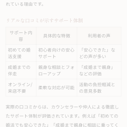
れている理由です。
リアルな口コミが示すサポート体制
サポート内
具体的な特徴
利用者の声
容
初めての婚
初心者向けの安心
「安心できた」な
活支援
サポート
どの声が多い
成婚までの
親身な相談とフォ
「成婚まで親身」
伴走
ローアップ
などの評価
オンライン/
活動の負担軽減と
柔軟な対応が可能
来店不要
の意見多数
実際の口コミからは、カウンセラーや仲人による徹底し
たサポート体制が評価されています。例えば「初めての
婚活でも安心できた」「成婚まで親身に相談に乗ってく