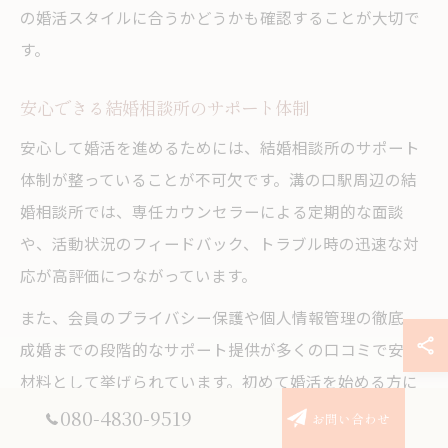
の婚活スタイルに合うかどうかも確認することが大切で
す。
安心できる結婚相談所のサポート体制
安心して婚活を進めるためには、結婚相談所のサポート
体制が整っていることが不可欠です。溝の口駅周辺の結
婚相談所では、専任カウンセラーによる定期的な面談
や、活動状況のフィードバック、トラブル時の迅速な対
応が高評価につながっています。
また、会員のプライバシー保護や個人情報管理の徹底、
成婚までの段階的なサポート提供が多くの口コミで安心
材料として挙げられています。初めて婚活を始める方に
も、分かりやすい説明や丁寧なフォローが用意されてい
080-4830-9519
お問い合わせ
る点もポイントです。