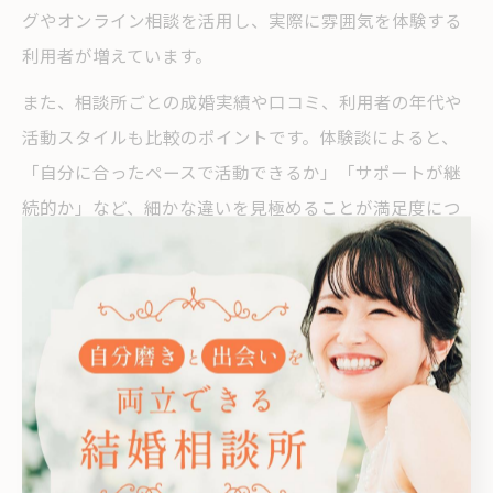
グやオンライン相談を活用し、実際に雰囲気を体験する
利用者が増えています。
また、相談所ごとの成婚実績や口コミ、利用者の年代や
活動スタイルも比較のポイントです。体験談によると、
「自分に合ったペースで活動できるか」「サポートが継
続的か」など、細かな違いを見極めることが満足度につ
ながっています。特に初めての婚活では、無理なく続け
られる環境かどうかを重視する声が多いです。
リアルな口コミから見た相談所の違い比較
評
料金プラ
サポートの手
対応の早
会員層
価
ンの透明
厚さ
さ
の特徴
軸
性
溝