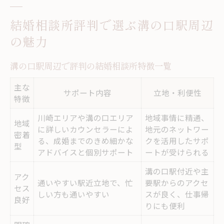
リアル体験談から学ぶ結婚相談所の選び方
結婚相談所評判で選ぶ溝の口駅周辺
体験談でわかる結婚相談所のサポート実態
の魅力
結婚相談所利用者が語る選び方のコツ
溝の口駅周辺で評判の結婚相談所特徴一覧
リアルな口コミから見た相談所の違い比較
結婚相談所で成婚した人の体験談を紹介
主な
サポート内容
立地・利便性
特徴
溝の口駅周辺での婚活成功例をチェック
川崎エリアや溝の口エリア
地域事情に精通、
口コミが語る結婚相談所の実力とは
地域
に詳しいカウンセラーによ
地元のネットワー
密着
口コミ比較でわかる結婚相談所の満足度
る、成婚までのきめ細かな
クを活用したサポ
型
アドバイスと個別サポート
ートが受けられる
結婚相談所の評判が高い理由を分析
溝の口駅付近や主
リアルな口コミが示すサポート体制
アク
通いやすい駅近立地で、忙
要駅からのアクセ
セス
相談所選びに役立つ口コミの見極め方
しい方も通いやすい
スが良く、仕事帰
良好
りにも便利
結婚相談所の実力を口コミでチェック