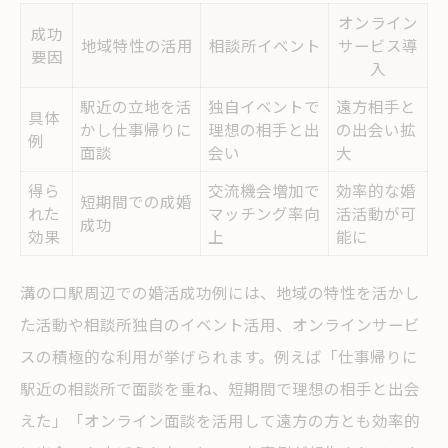
オンライン
成功
地域特性の活用
相談所イベント
サービス導
要因
入
駅近の立地を活
独自イベントで
遠方相手と
具体
かし仕事帰りに
理想の相手と出
の出会い拡
例
面談
会い
大
得ら
交流機会増加で
効率的な婚
短期間での成婚
れた
マッチング率向
活活動が可
成功
効果
上
能に
溝の口駅周辺での婚活成功例には、地域の特性を活かし
た活動や相談所独自のイベント活用、オンラインサービ
スの積極的な利用が挙げられます。例えば「仕事帰りに
駅近の相談所で面談を重ね、短期間で理想の相手と出会
えた」「オンライン面談を活用して遠方の方とも効率的