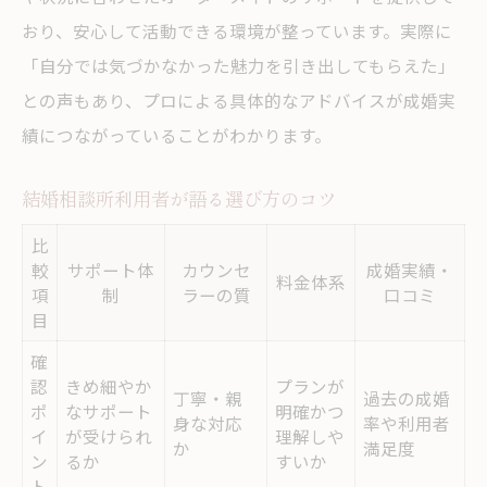
おり、安心して活動できる環境が整っています。実際に
「自分では気づかなかった魅力を引き出してもらえた」
との声もあり、プロによる具体的なアドバイスが成婚実
績につながっていることがわかります。
結婚相談所利用者が語る選び方のコツ
比
較
サポート体
カウンセ
成婚実績・
料金体系
項
制
ラーの質
口コミ
目
確
認
きめ細やか
プランが
丁寧・親
過去の成婚
ポ
なサポート
明確かつ
身な対応
率や利用者
イ
が受けられ
理解しや
か
満足度
ン
るか
すいか
ト