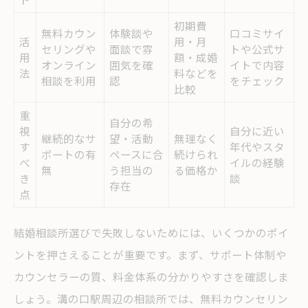
初期費
無料カウン
体験談や
口コミサイ
活
用・月
セリングや
面談で雰
トや公式サ
用
額・成婚
オンライン
囲気を確
イトで内容
法
料などを
相談を利用
認
をチェック
比較
重
自分の希
視
自分に近い
継続的なサ
望・活動
無理なく
す
年代やスタ
ポートの有
ペースに合
続けられ
べ
イルの経験
無
う担当の
る価格か
き
談
存在
点
結婚相談所選びで失敗しないためには、いくつかのポイ
ントを押さえることが重要です。まず、サポート体制や
カウンセラーの質、料金体系の分かりやすさを確認しま
しょう。溝の口駅周辺の相談所では、無料カウンセリン