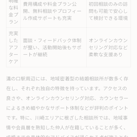
明確
サポート充実の結婚相談所で安心な婚活へ
費用構成や料金プラン公
初回相談のみの訪
な料
開、無料相談やプロフィー
問も可能で安心し
結婚相談所サポート内容比較早見表
金プ
ル作成サポートも充実
て検討できる環境
ラン
安心できる結婚相談所のサポート体制
充実
サポートが手厚い結婚相談所の選び方
した
面談・フィードバック体制
オンラインカウン
アフ
が整い、活動開始後もサポ
結婚相談所で受けられる主なサポート例
セリング対応など
ター
ートが継続
柔軟な支援あり
サポート充実が婚活成功に与える影響
ケア
オンライン対応結婚相談所が注目される理由
溝の口駅周辺には、地域密着型の結婚相談所が数多く存
オンライン対応結婚相談所の利点比較
在し、それぞれ独自の特徴を持っています。アクセスの
結婚相談所のオンラインサービス活用術
良さや、オンラインカウンセリング対応、カウンセラー
忙しい人におすすめの婚活スタイル
によるきめ細やかなサポート体制などが評判のポイント
オンライン結婚相談所の選び方ガイド
です。特に、川崎エリアに根ざした相談所では、地域事
自宅で始める結婚相談所活用の魅力
情や会員層を熟知した仲人が在籍していることが多く、
溝の口駅エリアで後悔しない相談所比較法