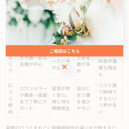
の
地域密
口
きめ細やかで
迅速なレ
着型、
明確で分
駅
親身な対応が
スポンス
幅広い
かりやす
エ
多い
を重視
年代が
いプラン
リ
在籍
ア
オプショ
他
都市型
ご相談はこちら
対応スピ
ンや追加
エ
やや画一的な
で若年
ードに差
料金が複
リ
支援が中心
層が多
ご相談はこちら
が出る
雑な場合
ア
め
も
口
コスト面
カウンセラー
返答が早
自分に
コ
で納得で
が親身・成婚
く安心、
合う層
ミ
きるとい
まで丁寧にサ
時に待ち
を選び
傾
う声が多
ポート
時間発生
やすい
向
い
実際の口コミをもとに結婚相談所の違いを比較すると、