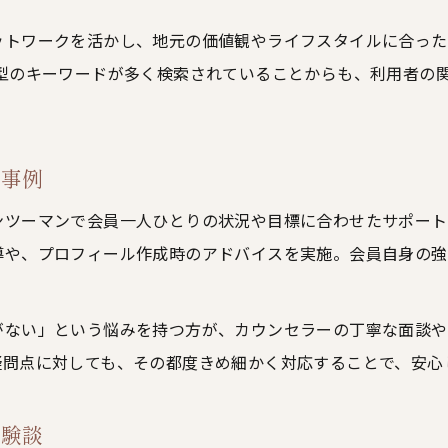
神奈川県川崎市で理想の相手と出会う方法
ットワークを活かし、地元の価値観やライフスタイルに合った
結婚相談所を活用した理想の相手探しのコツ
着型のキーワードが多く検索されていることからも、利用者の
川崎市で実現する出会いのサポートポイント
結婚相談所のマッチング力を最大限に引き出す
希望地域で理想のパートナーと出会う方法
ト事例
カウンセラーのアドバイスで成婚率が向上
ンツーマンで会員一人ひとりの状況や目標に合わせたサポート
結婚相談所ならではの手厚い支援の特徴
導や、プロフィール作成時のアドバイスを実施。会員自身の強
結婚相談所特有の手厚いサポートを解説
マンツーマンサポートで婚活に安心感を
がない」という悩みを持つ方が、カウンセラーの丁寧な面談や
結婚相談所の親身なフォロー体制の魅力
疑問点に対しても、その都度きめ細かく対応することで、安心
プロフィール作成から成婚まで徹底サポート
サポート方法の違いを他サービスと比較
体験談
安心して結婚活動を始めたい方へのおすすめ