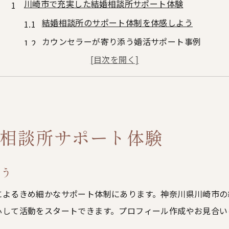
川崎市で充実した結婚相談所サポート体験
結婚相談所のサポート体制を体感しよう
カウンセラーが寄り添う婚活サポート事例
結婚相談所選びで得られる具体的な体験談
理想の成婚へ導く川崎市のサポート特徴
結婚相談所利用者のリアルな満足ポイント
婚活の悩みを結婚相談所が解決する理由
相談所サポート体験
結婚相談所が解決可能な婚活の主な悩み
成婚を叶えるカウンセラーの具体的な支援
よう
結婚相談所のサポートで不安を安心に変える
婚活の壁を乗り越えるための相談所活用法
によるきめ細かなサポート体制にあります。神奈川県川崎市の
心して活動をスタートできます。プロフィール作成やお見合い
川崎市の結婚相談所で悩みを解消する流れ