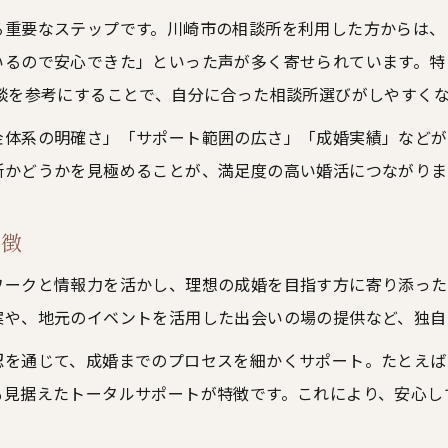
る重要なステップです。川崎市の相談所を利用した方からは、
結婚相談所の安心ポイントと信頼性の理由
いるので安心できた」といった声が多く寄せられています。特
川崎市で安心して婚活を始めるための準備
談を参考にすることで、自分に合った相談所選びがしやすく
サポート体制充実の結婚相談所を選ぶコツ
金体系の明確さ」「サポート範囲の広さ」「成婚実績」などが
無料相談で納得してから始める婚活の流れ
所かどうかを見極めることが、満足度の高い婚活につながりま
カウンセラーとの相性を重視した相談所選び
効率的な婚活を叶える相談所の魅力を解説
特徴
結婚相談所の効率的な婚活サポート方法
ご相談はこちら
ご相談はこちら
ワークと情報力を活かし、理想の成婚を目指す方に寄り添った
仕事と両立できる婚活を叶える相談所選び
案や、地元のイベントを活用した出会いの場の提供など、独自
結婚相談所活用で時短と成婚率向上を目指す
認を通じて、成婚までのプロセスを細かくサポート。たとえば
忙しい方に最適な結婚相談所の活用ポイント
も見据えたトータルサポートが特徴です。これにより、安心し
川崎市の相談所で効率的に婚活を進める方法