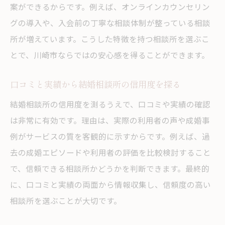
案ができるからです。例えば、オンラインカウンセリン
信頼できる結婚相談所の選び方と注意点
グの導入や、入会前の丁寧な相談体制が整っている相談
口コミや実績が信頼の判断材料になる理由
所が増えています。こうした特徴を持つ相談所を選ぶこ
結婚相談所のサポート体制を知ると安心感が増
とで、川崎市ならではの安心感を得ることができます。
す理由
口コミと実績から結婚相談所の信用度を探る
結婚相談所のサポート体制が与える安心感
結婚相談所の信用度を測るうえで、口コミや実績の確認
川崎市で充実したサポートの結婚相談所と
は非常に有効です。理由は、実際の利用者の声や成婚事
は
例がサービスの質を客観的に示すからです。例えば、過
個別サポートが充実した結婚相談所の魅力
去の成婚エピソードや利用者の評価を比較検討すること
結婚相談所を選ぶ際のサポート内容チェッ
で、信頼できる相談所かどうかを判断できます。最終的
ク
に、口コミと実績の両面から情報収集し、信頼度の高い
婚活を支える結婚相談所のサポート力の秘
相談所を選ぶことが大切です。
密