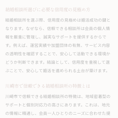
安心感を重視した結婚相談所の選び方ガイ
結婚相談所選びに必要な信用度の見極め方
ド
結婚相談所を選ぶ際、信用度の見極めは婚活成功の鍵と
結婚相談所のサポート体制が安心につなが
なります。なぜなら、信頼できる相談所は会員の個人情
る理由
報を厳重に管理し、誠実なサポートを提供するからで
川崎市でおすすめの結婚相談所を選ぶ基準
す。例えば、運営実績や加盟団体の有無、サービス内容
手厚いサービスが魅力の結婚相談所を見分
の透明性を確認することで、安心して活動できる環境か
ける
どうか判断できます。結論として、信用度を重視して選
ぶことで、安心して婚活を進められる土台が築けます。
結婚相談所の担当者対応で安心を感じるコ
ツ
川崎市で信頼できる結婚相談所の特徴とは
信頼重視の川崎市婚活で意識したいポイント
川崎市で信頼できる結婚相談所の特徴は、地域密着型の
結婚相談所選びの信頼ポイントを徹底解説
サポートと個別対応力の高さにあります。これは、地元
川崎市で評判の良い結婚相談所の見極め方
の情報に精通し、会員一人ひとりのニーズに合わせた提
結婚相談所の比較で信頼できる特徴を学ぶ