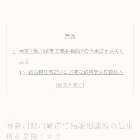
目次
神奈川県川崎市で結婚相談所の信用度を見抜く
コツ
結婚相談所選びに必要な信用度の見極め方
川崎市で信頼できる結婚相談所の特徴とは
口コミと実績から結婚相談所の信用度を探
る
安心して婚活できる結婚相談所の条件
神奈川県川崎市で結婚相談所の信用
川崎エリアで注目の結婚相談所の選び方
度を見抜くコツ
安心して婚活を進めるための結婚相談所選び