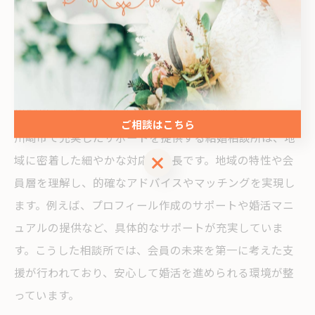
通じて、相談しやすい環境づくりに努めている相談所が
増えています。こうした体制が整っていることで、会員
は安心して活動に取り組むことができ、納得のいくパー
トナー探しへとつながります。
川崎市で充実したサポートの結婚相談所とは
ご相談はこちら
川崎市で充実したサポートを提供する結婚相談所は、地
ご相談はこちら
域に密着した細やかな対応が特長です。地域の特性や会
員層を理解し、的確なアドバイスやマッチングを実現し
ます。例えば、プロフィール作成のサポートや婚活マニ
ュアルの提供など、具体的なサポートが充実していま
す。こうした相談所では、会員の未来を第一に考えた支
援が行われており、安心して婚活を進められる環境が整
っています。