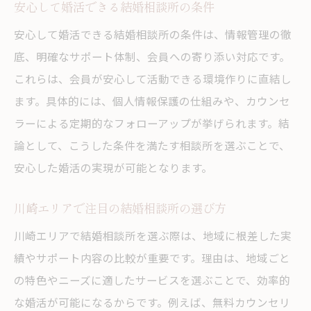
地域密着型結婚相談所を選ぶべきメリットとは
安心して婚活できる結婚相談所の条件
地域密着型結婚相談所が信頼される理由
安心して婚活できる結婚相談所の条件は、情報管理の徹
川崎市の地域密着型結婚相談所の魅力に迫
底、明確なサポート体制、会員への寄り添い対応です。
る
これらは、会員が安心して活動できる環境作りに直結し
地域に根差した結婚相談所のサポート力
ます。具体的には、個人情報保護の仕組みや、カウンセ
ラーによる定期的なフォローアップが挙げられます。結
地元で選ぶ結婚相談所の安心感と利点
論として、こうした条件を満たす相談所を選ぶことで、
地域密着型結婚相談所の丁寧な対応に注目
安心した婚活の実現が可能となります。
結婚相談所の信用度が婚活成功に直結する理由
信用度の高い結婚相談所で婚活が変わる理
川崎エリアで注目の結婚相談所の選び方
由
川崎エリアで結婚相談所を選ぶ際は、地域に根差した実
結婚相談所の信頼性が婚活成果に影響する
績やサポート内容の比較が重要です。理由は、地域ごと
訳
の特色やニーズに適したサービスを選ぶことで、効率的
安心感が婚活成功へと導く結婚相談所の選
な婚活が可能になるからです。例えば、無料カウンセリ