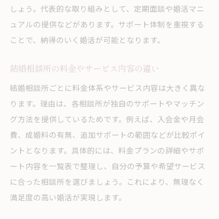
しょう。代表的な取り組みとして、定期面談や婚活マニ
結婚相談所で理想のパートナーを見つける
ュアルの提供などがあります。サポート体制を重視する
秘訣
ことで、納得のいく婚活が可能となります。
川崎の結婚相談所で成婚率を高める方法
結婚相談所利用時の成功ポイントを紹介
結婚相談所の料金やサービス内容の違い
神奈川の結婚相談所で幸せな出会いを掴む
結婚相談所ごとに料金体系やサービス内容は大きく異な
サポート活用でパートナー探しを成功へ導
ります。理由は、各相談所が独自のサポートやマッチン
く
グ方法を提供しているためです。例えば、入会金や月会
結婚相談所比較で成婚へ近づくコツとは
費、成婚料の有無、追加サポートの範囲などが比較ポイ
結婚相談所の特徴別に自分に合う場所を探す
ントとなります。具体的には、料金プランの詳細やサポ
結婚相談所のタイプ別特徴と選び方ガイド
ート内容を一覧表で整理し、自分の予算や希望サービス
自分に合う結婚相談所を特徴から見極める
に合った相談所を選びましょう。これにより、無理なく
満足度の高い婚活が実現します。
神奈川の相談所で最適なスタイルを探す方
法