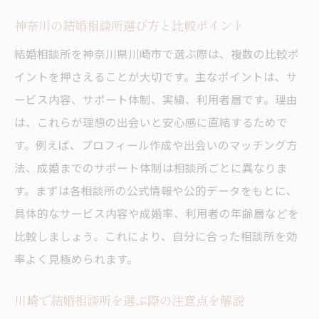
神奈川の結婚相談所選び方と比較ポイント
結婚相談所比較表で理想の出会いを探す方
法
結婚相談所を神奈川県川崎市で選ぶ際は、複数の比較ポ
川崎で出会いが広がる結婚相談所の選び方
イントを押さえることが大切です。主なポイントは、サ
自分に合う結婚相談所を比較検討するコツ
ービス内容、サポート体制、実績、利用者層です。理由
は、これらが理想の出会いと安心感に直結するためで
結婚相談所選びで叶える理想のパートナー
す。例えば、プロフィール作成や出会いのマッチング方
像
法、成婚までのサポート体制は相談所ごとに異なりま
神奈川の結婚相談所で満足度を高める要素
す。まずは各相談所の公式情報や公的データをもとに、
比較表を活用した結婚相談所選びの秘訣
具体的なサービス内容や成婚率、利用者の年齢層などを
サポートが手厚い結婚相談所を見極める方法
比較しましょう。これにより、自分に合った相談所を効
結婚相談所手厚いサポートの特徴とは
率よく見極められます。
カウンセリング充実の結婚相談所の見分け
方
川崎で結婚相談所を選ぶ際の注意点を解説