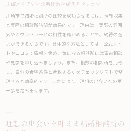
川崎エリアで相談所比較を成功させるコツ
川崎で人気の結婚相談所特徴を徹底比較
川崎市で結婚相談所の比較を成功させるには、情報収集
結婚相談所の違いを理解して選ぶコツ
と実際の相談所訪問が効果的です。理由は、実際の雰囲
特徴別に選べる結婚相談所で満足度アップ
気やカウンセラーとの相性を確かめることで、納得の選
結婚相談所比較で安心できる婚活を始めるコツ
択ができるからです。具体的な方法としては、公式サイ
結婚相談所比較で安心の婚活をスタートす
トや口コミで情報を集め、気になる相談所には事前相談
る
や見学を申し込みましょう。また、複数の相談所を比較
川崎の結婚相談所で後悔しない選び方
し、自分の希望条件と合致するかをチェックリストで整
結婚相談所比較で失敗しない婚活準備法
理すると効率的です。これにより、理想の出会いへの第
一歩を踏み出せます。
信頼できる結婚相談所を選ぶためのコツ
比較検討が婚活成功の第一歩になる理由
神奈川で安心できる結婚相談所選びを実現
理想の出会いを叶える結婚相談所の