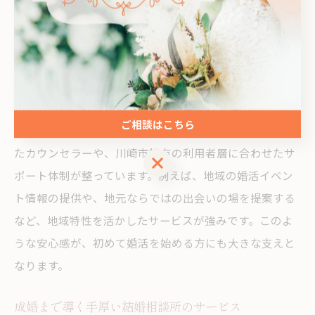
担当者の対応力を重視することで、安心して婚活を進め
られる環境が得られます。
川崎の結婚相談所で感じる安心感の理由
川崎の結婚相談所が多くの会員に選ばれる理由の一つ
ご相談はこちら
は、地域密着型の安心感です。地元の婚活事情に精通し
たカウンセラーや、川崎市特有の利用者層に合わせたサ
ご相談はこちら
ポート体制が整っています。例えば、地域の婚活イベン
ト情報の提供や、地元ならではの出会いの場を提案する
など、地域特性を活かしたサービスが強みです。このよ
うな安心感が、初めて婚活を始める方にも大きな支えと
なります。
成婚まで導く手厚い結婚相談所のサービス