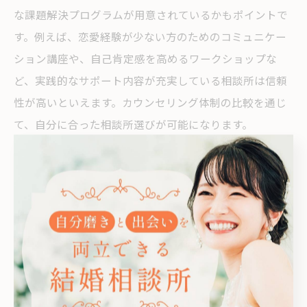
な課題解決プログラムが用意されているかもポイントで
す。例えば、恋愛経験が少ない方のためのコミュニケー
ション講座や、自己肯定感を高めるワークショップな
ど、実践的なサポート内容が充実している相談所は信頼
性が高いといえます。カウンセリング体制の比較を通じ
て、自分に合った相談所選びが可能になります。
担当者の対応力で選ぶ結婚相談所のポイント
担当者の対応力は結婚相談所選びの大きな決め手となり
ます。迅速かつ親身な対応、会員の悩みに対して具体的
な解決策を提案できるかが重要です。例えば、婚活中の
不安や迷いに対し、段階的な課題設定や行動計画を提示
する担当者は信頼できます。また、成婚までの進捗管理
やフォロー体制が整っているかもチェックしましょう。