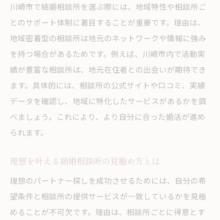
担当者の対応力で選ぶ結婚相談所のポイン
川崎市で結婚相談所を選ぶ際には、地域特性や相談所ご
ト
とのサポート体制に着目することが重要です。理由は、
川崎の結婚相談所で感じる安心感の理由
地域密着型の相談所は地元のネットワークや情報に強み
を持つ場合があるためです。例えば、川崎市内で活動実
成婚まで導く手厚い結婚相談所のサービス
績が豊富な相談所は、地元在住者との出会いが期待でき
サポート体制重視の結婚相談所比較術
ます。具体的には、相談所の公式サイトや口コミ、実績
川崎市で結婚相談所を比較検討するメリット
データを確認し、地域に特化したサービスがあるかを調
川崎エリアで結婚相談所を比較する利点
べましょう。これにより、より自分に合った婚活が進め
複数の結婚相談所比較で理想の出会いを実
られます。
現
結婚相談所比較で自分に合う環境を見つけ
理想を叶える結婚相談所の見極め方とは
る
理想のパートナー探しを成功させるためには、自分の希
川崎の結婚相談所比較で失敗を防ぐ方法
望条件と相談所の提供サービスが一致しているかを見極
結婚相談所の特徴を比較して選ぶ安心感
めることが不可欠です。理由は、相談所ごとに得意とす