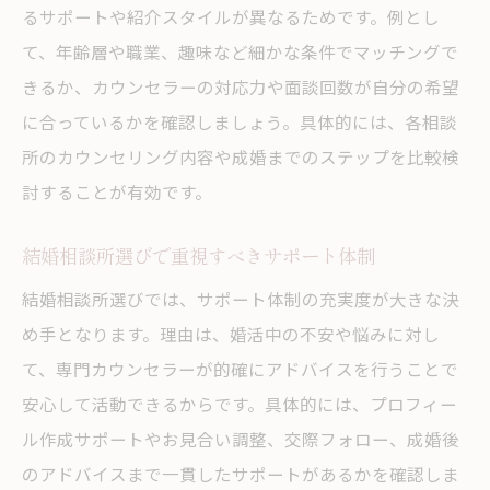
比較検討で納得できる結婚相談所選びを
るサポートや紹介スタイルが異なるためです。例とし
て、年齢層や職業、趣味など細かな条件でマッチングで
料金やサービスから見る結婚相談所の選び方
きるか、カウンセラーの対応力や面談回数が自分の希望
結婚相談所の料金プラン比較と選び方のコ
に合っているかを確認しましょう。具体的には、各相談
ツ
所のカウンセリング内容や成婚までのステップを比較検
神奈川の結婚相談所サービス内容の違い解
討することが有効です。
説
結婚相談所料金とサービスで選ぶ際の基準
結婚相談所選びで重視すべきサポート体制
川崎でコスパ重視の結婚相談所選びポイン
結婚相談所選びでは、サポート体制の充実度が大きな決
ト
め手となります。理由は、婚活中の不安や悩みに対し
料金比較で見逃せない結婚相談所の特徴
て、専門カウンセラーが的確にアドバイスを行うことで
サービス重視の結婚相談所選びを成功させ
安心して活動できるからです。具体的には、プロフィー
る
ル作成サポートやお見合い調整、交際フォロー、成婚後
結婚相談所を通じたパートナー探し成功の秘訣
のアドバイスまで一貫したサポートがあるかを確認しま