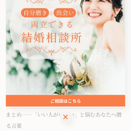
も高まります。
婚活がうまくいかない時の乗り越え方
婚活は、必ずしもすぐに成果が出るものではありませ
ん。
「なかなかうまくいかない」と感じた時は、以下の方法
で気持ちをリセットしましょう。
・焦らず、婚活を一旦休む
・友人と楽しい時間を過ごす
・新しい趣味を始める
リフレッシュすることで、心に余裕が生まれ、自然と良
ご相談はこちら
いご縁が舞い込むこともあります。
まとめ——「いい人がいない」と悩むあなたへ贈
ご相談はこちら
る言葉