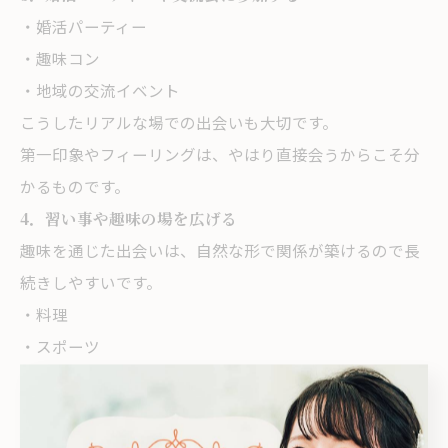
・婚活パーティー
・趣味コン
・地域の交流イベント
こうしたリアルな場での出会いも大切です。
第一印象やフィーリングは、やはり直接会うからこそ分
かるものです。
4．習い事や趣味の場を広げる
趣味を通じた出会いは、自然な形で関係が築けるので長
続きしやすいです。
・料理
・スポーツ
・ボランティア
・語学
新しいことに挑戦することで、自分自身も成長し、魅力