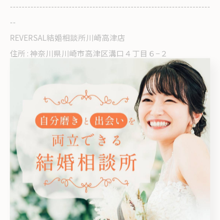
--------------------------------------------------------------------
--
REVERSAL結婚相談所川崎高津店
住所 : 神奈川県川崎市高津区溝口４丁目６−２
電話番号 : 080-4830-9519
--------------------------------------------------------------------
--
< 前のページ
一覧に戻る
次のページ >
カテゴリー
Categories