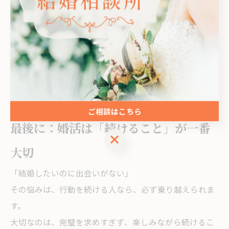
ン
1．新しい婚活イベントを検索し、申込む
2．理想の条件を紙に書き、譲れる部分を探す
3．無料相談に申し込む
どんなに小さな一歩でも、動けば未来は必ず変わりま
す。
ご相談はこちら
最後に：婚活は「続けること」が一番
ご相談はこちら
大切
「結婚したいのに出会いがない」
その悩みは、行動を続ける人なら、必ず乗り越えられま
す。
大切なのは、完璧を求めすぎず、楽しみながら続けるこ