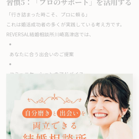
習慣5：「プロのサポート」を活用する
「行き詰まった時こそ、プロに頼る」
これは婚活成功者の多くが実践している考え方です。
REVERSAL結婚相談所川崎高津店では、
あなたに合う出会いのご提案
コミュニケーションのアドバイス
成婚までの伴走サポート
を行っています。
自分一人では見えなかった「改善点」が明確になり、結
果も大きく変わっていきます。
今日から始める3つのシンプルアクショ