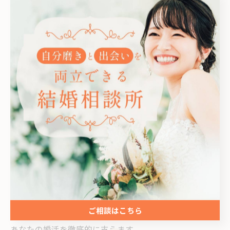
ます。
プロのサポートでマインドチェンジを
加速させる
自分だけではマインドを変えるのが難しい時は、プロに
頼りましょう。
REVERSAL結婚相談所川崎高津店では、
あなたの強みや魅力を引き出し
出会いの数と質を上げ
ご相談はこちら
成婚までしっかりサポート
あなたの婚活を徹底的に支えます。