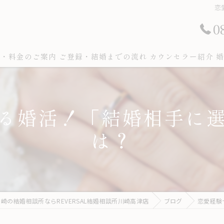
恋
0
ン・料金のご案内
ご登録・結婚までの流れ
カウンセラー紹介
婚
る婚活！「結婚相手に
は？
崎の結婚相談所ならREVERSAL結婚相談所川崎高津店
ブログ
恋愛経験