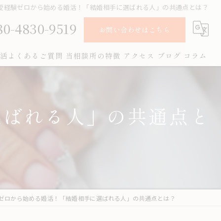
愛経験ゼロから始める婚活！「結婚相手に選ばれる人」の共通点とは？
80-4830-9519
お問い合わせはこちら
活よくあるご質問
当相談所の特徴
アクセス
ブログ
コラム
オンライン
選ばれる人」の共通点と
お見合い
女性
成婚
男性
ゼロから始める婚活！「結婚相手に選ばれる人」の共通点とは？