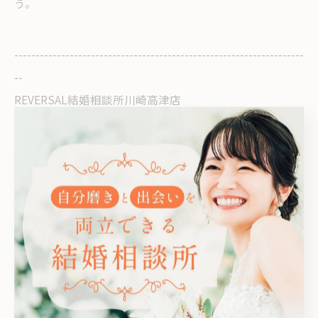
う。
--------------------------------------------------------------------
--
REVERSAL結婚相談所川崎高津店
住所 : 神奈川県川崎市高津区溝口４丁目６−２
電話番号 : 080-4830-9519
--------------------------------------------------------------------
--
< 前のページ
一覧に戻る
次のページ >