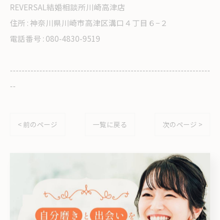
REVERSAL結婚相談所川崎高津店
住所 : 神奈川県川崎市高津区溝口４丁目６−２
電話番号 : 080-4830-9519
--------------------------------------------------------------------
--
< 前のページ
一覧に戻る
次のページ >
カテゴリー
Categories
全てのカテゴリー