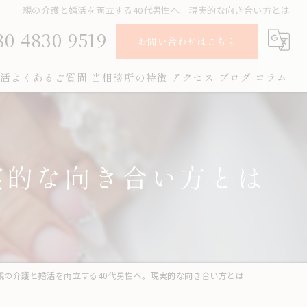
親の介護と婚活を両立する40代男性へ。現実的な向き合い方とは
80-4830-9519
お問い合わせはこちら
活よくあるご質問
当相談所の特徴
アクセス
ブログ
コラム
オンライン
お見合い
実的な向き合い方とは
女性
成婚
男性
親の介護と婚活を両立する40代男性へ。現実的な向き合い方とは