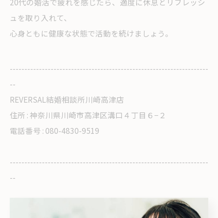
20代の婚活で疲れを感じたら、適度に休息とリフレッシ
ュを取り入れて、
心身ともに健康な状態で活動を続けましょう。
--------------------------------------------------------------------
--
REVERSAL結婚相談所川崎高津店
住所 : 神奈川県川崎市高津区溝口４丁目６−２
電話番号 : 080-4830-9519
--------------------------------------------------------------------
--
< 前のページ
一覧に戻る
次のページ >