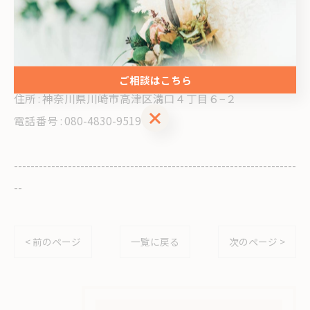
--------------------------------------------------------------------
--
REVERSAL結婚相談所川崎高津店
ご相談はこちら
住所 : 神奈川県川崎市高津区溝口４丁目６−２
ご相談はこちら
電話番号 : 080-4830-9519
--------------------------------------------------------------------
--
< 前のページ
一覧に戻る
次のページ >