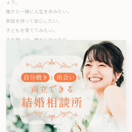
ょう。
誰かと一緒に人生を歩みたい。
家庭を持って安心したい。
子どもを育ててみたい。
その想いは、誰かと比べたり、
スピードを競うためのものではありません。
あなたの人生にとって大切な願いだからこそ、
丁寧に向き合っていきたいのです。
疲れたときこそ、自分をいたわる時間を。
少し休んだら、またあなたらしく歩き出せます。
婚活は、あなたの幸せのためのプロセスです。
焦らず、無理せず、自分のペースで進んでいきましょ
う。