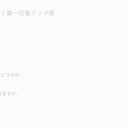
ンと第一印象アップ術
かどうかが、
りますが、
そ、