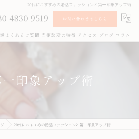
20代におすすめの婚活ファッションと第一印象アップ術
80-4830-9519
お問い合わせはこちら
活よくあるご質問
当相談所の特徴
アクセス
ブログ
コラム
オンライン
お見合い
第一印象アップ術
女性
成婚
男性
ログ
20代におすすめの婚活ファッションと第一印象アップ術